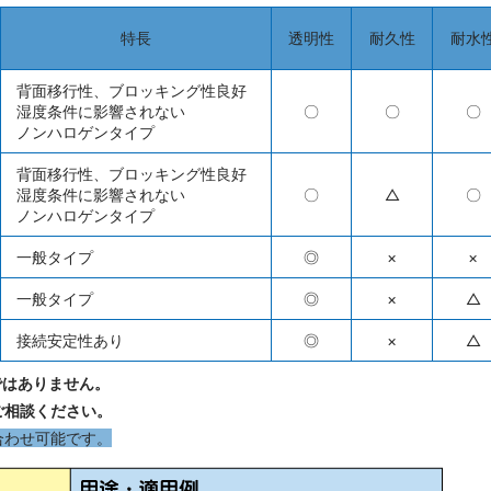
特長
透明性
耐久性
耐水
背面移行性、ブロッキング性良好
湿度条件に影響されない
〇
〇
〇
ノンハロゲンタイプ
背面移行性、ブロッキング性良好
湿度条件に影響されない
〇
△
〇
ノンハロゲンタイプ
一般タイプ
◎
×
×
一般タイプ
◎
×
△
接続安定性あり
◎
×
△
ではありません。
ご相談ください。
合わせ可能です。