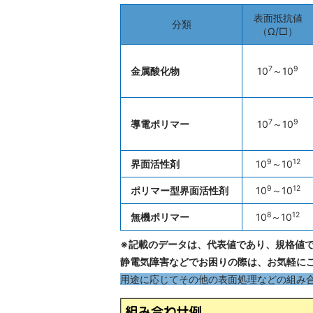
表面抵抗値
分類
（Ω/□）
7
9
金属酸化物
10
～10
7
9
導電ポリマー
10
～10
9
12
界面活性剤
10
～10
9
12
ポリマー型界面活性剤
10
～10
8
12
無機ポリマー
10
～10
※記載のデータは、代表値であり、規格値
静電気障害などでお困りの際は、お気軽に
用途に応じてその他の表面処理などの組み