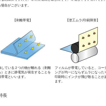
る場合がございます。
【剥離帯電】
【塗工ムラ/印刷障害】
触している２つの物が離れる（剥離
フィルムが帯電していると、コー
る）ときに静電気が発生することを
ングが均一にならずムラになった
離帯電といいます。
印刷時にインクが飛び散ることが
ます。
特長