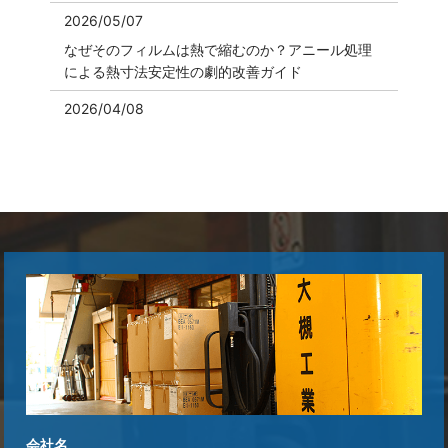
2026/05/07
なぜそのフィルムは熱で縮むのか？アニール処理
による熱寸法安定性の劇的改善ガイド
2026/04/08
事例でわかる：熱転写向け離型マットの選定ポイ
ント
2026/04/07
Instagram開設に関する案内
2026/03/19
剥離する時の静電気を防ぐ、帯電防止離型フィル
ムの最新技術
2026/03/13
アニール処理の効果とは？フィルムの熱収縮を最
小限にする技術
2026/02/24
会社名