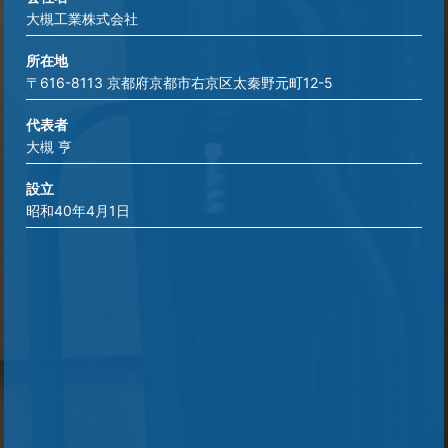
大槻工業株式会社
令和7年度「さんぱい適正処理・3R推進事業場」と
して認定されました｜大槻工業
所在地
2026/02/10
〒616-8113 京都府京都市右京区太秦野元町12-5
コロナ処理の失敗を防ぐ！接着・印刷トラブル解
代表者
決のポイント
大槻 亨
2026/02/04
設立
カール・シワ対策！大槻工業のアニール加工で製
昭和40年4月1日
品の歩留まり改善