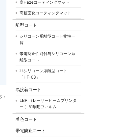
高Hazeコーティングマット
高粗面化コーティングマット
離型コート
シリコーン系離型コート物性一
覧
帯電防止性能付与シリコーン系
離型コート
非シリコーン系離型コート
「HF-03」
易接着コート
応
LBP （レーザービームプリンタ
ー ）印刷用フィルム
着色コート
帯電防止コート