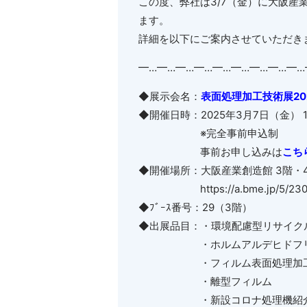
この度、弊社は3/7（金）に大阪産
ます。
詳細を以下にご案内させていただき
━…━…━…━…━…━…━…━…━…
◆展示会名：
表面処理加工技術展
20
◆開催日時：
2025
年
3
月7日（金）
1
※完全事前申込制
事前お申し込みは
こち
◆開催場所：大阪産業創造館
3
階・
https://a.bme.jp/5/23
◆ﾌﾞｰｽ番号：29（3階）
◆出展品目：・環境配慮型リサイク
・ホルムアルデヒドフリー
・フィルム表面処理加工
・離型フィルム
・新設コロナ処理機紹