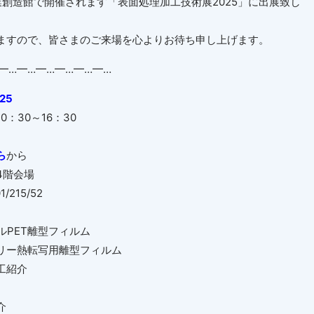
業創造館で開催されます「表面処理加工技術展2025」に出展致し
ますので、皆さまのご来場を心よりお待ち申し上げます。
━…━…━…━…━…━…
25
0
：
30
～
16
：
30
ら
から
4
階会場
01/215/52
ル
PET
離型フィルム
熱転写用離型フィルム
紹介
介