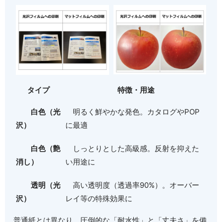
タイプ
特徴・用途
白色（光
明るく鮮やかな発色。カタログやPOP
沢）
に最適
白色（艶
しっとりとした高級感。反射を抑えた
消し）
い用途に
透明（光
高い透明度（透過率90%）。オーバー
沢）
レイ等の特殊効果に
普通紙とは異なり、圧倒的な「耐水性」と「丈夫さ」を備