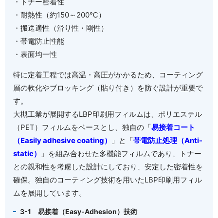
・トナー密着性
・耐熱性（約
150
～
200℃
）
・搬送適性（滑り性・剛性）
・帯電防止性能
・表面均一性
特に定着工程では高温・高圧がかかるため、コーティング
層の軟化やブロッキング（貼り付き）を防ぐ設計が重要で
す。
大槻工業が展開する
LBP
印刷用フィルムは、ポリエステル
（
PET
）フィルムをベースとし、独自の「
易接着コート
（Easily adhesive coating）
」と「
帯電防止処理（Anti-
static）
」を組み合わせた多機能フィルムであり、トナー
との親和性を考慮した設計にしており、安定した密着性を
確保。独自のコーティング技術を用いた
LBP
印刷用フィル
ムを展開しています。
3-1
易接着（
Easy-Adhesion
）技術