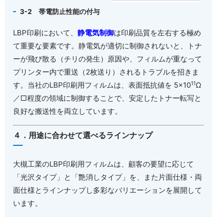
3-2
帯電防止性能の付与
LBP
印刷において、
静電気制御
は印刷品質を左右する極め
て重要な要素です。静電気が適切に制御されないと、トナ
ーが飛び散る（チリの発生）原因や、フィルムが重なって
プリンター内で重送（
2
枚送り）されるトラブルを招きま
11
す。当社の
LBP
印刷用フィルムは、表面抵抗値を
5×10
Ω
／□程度の領域に制御することで、安定したトナー転写と
良好な搬送性を両立しています。
４．用途に合わせて選べるラインナップ
大槻工業の
LBP
印刷用フィルムは、顧客の要望に応じて
「光沢タイプ」と「艶消しタイプ」を、また片面仕様・両
面仕様とラインナップし多彩なバリエーションを展開して
います。