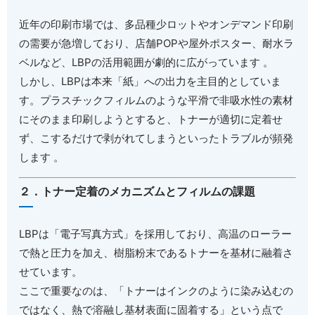
近年の印刷市場では、多品種少ロットやオンデマンド印刷
の需要が急増しており、店舗
POP
や屋外ポスター、耐水ラ
ベルなど、
LBP
の活用範囲が劇的に広がっています 。
しかし、
LBP
は本来「紙」への出力を主目的としていま
す。プラスチックフィルムのような平滑で非吸水性の素材
にそのまま印刷しようとすると、トナーが適切に定着せ
ず、こするだけで剥がれてしまうといったトラブルが頻発
します 。
２．トナー定着のメカニズムとフィルムの課題
LBP
は「電子写真方式」を採用しており、高温のローラー
で熱と圧力を加え、樹脂粉末であるトナーを基材に融着さ
せています。
ここで重要なのは、「トナーはインクのように染み込むの
ではなく、熱で溶融し基材表面に固着する」という点で