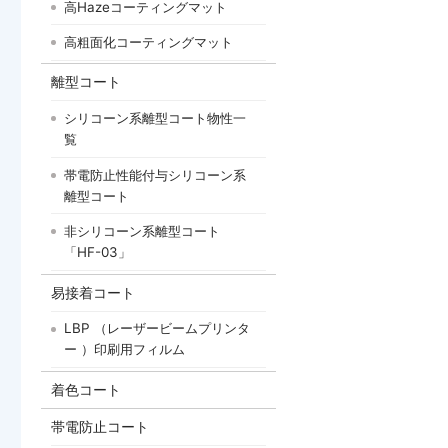
高Hazeコーティングマット
高粗面化コーティングマット
離型コート
シリコーン系離型コート物性一
覧
帯電防止性能付与シリコーン系
離型コート
非シリコーン系離型コート
「HF-03」
易接着コート
LBP （レーザービームプリンタ
ー ）印刷用フィルム
着色コート
帯電防止コート