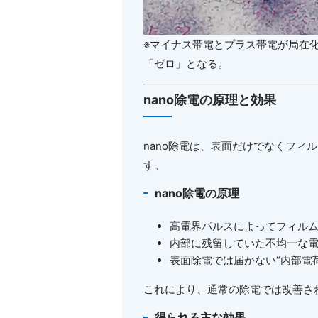
※マイナス帯電とプラス帯電が局在
「ゼロ」となる。
nano
除電の原理と効果
nano除電は、表面だけでなくフィ
す。
nano
除電の原理
高電界パルスによってフィル
内部に残留していた不均一な
表面除電では届かない
“
内部電
これにより、通常の除電では改善さ
得られる主な効果