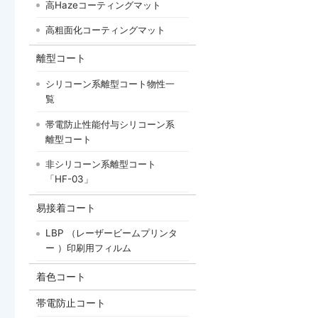
高Hazeコーティングマット
高粗面化コーティングマット
離型コート
シリコーン系離型コート物性一
覧
帯電防止性能付与シリコーン系
離型コート
非シリコーン系離型コート
「HF-03」
易接着コート
LBP （レーザービームプリンタ
ー ）印刷用フィルム
着色コート
帯電防止コート