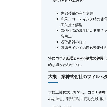
内部帯電の完全除去
印刷・コーティング時の静
工欠点の解消
異物付着の減少による歩留
質向上
巻取品質の向上
高速ラインでの搬送安定性
特に
コロナ処理と
nano
除電の併用
は
的な組み合わせです。
大槻工業株式会社のフィルム
大槻工業株式会社では、
コロナ処理
みを持ち、製品用途に応じた最適な