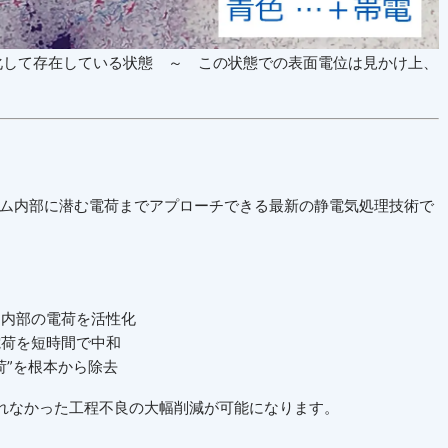
化して存在している状態 ～ この状態での表面電位は見かけ上、
ルム内部に潜む電荷までアプローチできる最新の静電気処理技術で
ム内部の電荷を活性化
電荷を短時間で中和
荷
”
を根本から除去
れなかった工程不良の大幅削減が可能になります。