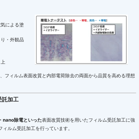
電気による塗
まり・外観品
向上
、フィルム表面改質と内部電荷除去の両面から品質を高める理想
受託加工
・
nano
除電といった
表面改質技術を用いたフィルム受託加工に強
フィルム受託加工を行っています。